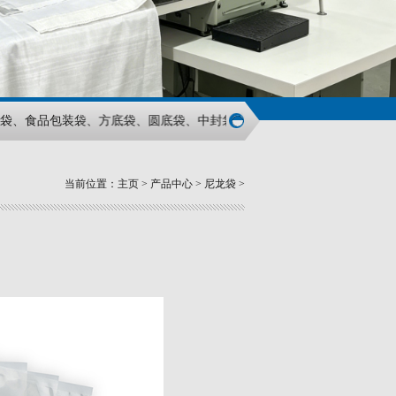
装袋、方底袋、圆底袋、中封袋、八边封袋、铝箔复合膜生产厂家！联系电话
当前位置：
主页
>
产品中心
>
尼龙袋
>