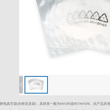
静电真空袋
亦称尼龙袋
，其材质一般为
或
。此产品具
(
)
NY/CPE
PET/NY/CPE