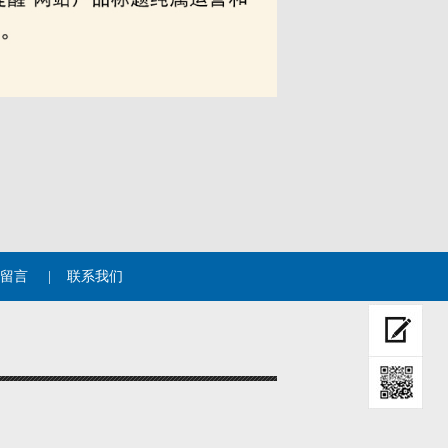
留言
|
联系我们