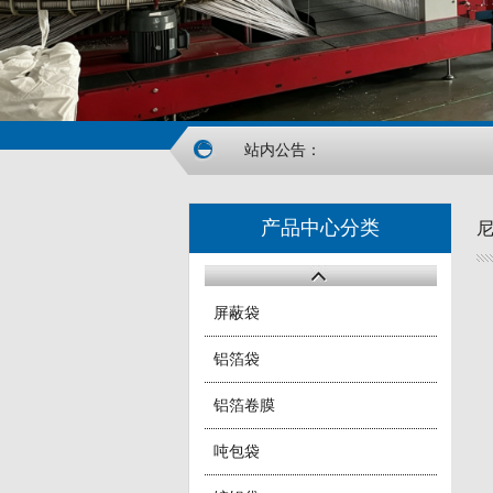
站内公告：
产品中心分类
屏蔽袋
铝箔袋
铝箔卷膜
吨包袋