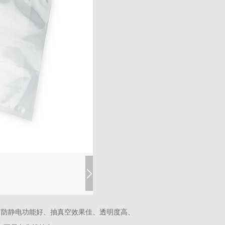
有防静电功能好、抽真空效果佳、透明度高、