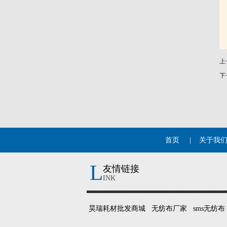
上
下
首页
|
关于我
L
友情链接
INK
昊瑞耗材批发商城
无纺布厂家
sms无纺布