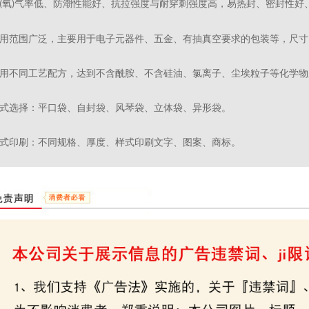
氧
气率低、防潮性能好、抗拉强度与耐穿刺强度高，易热封、密封性好
(
)
用范围广泛，主要用于电子元器件、五金、有抽真空要求的包装等，尺寸
用不同工艺配方，达到不含酰胺、不含硅油、氯离子、尘埃粒子等化学物
式选择：平口袋、自封袋、风琴袋、立体袋、异形袋。
式印刷：不同规格、厚度、样式印刷文字、图案、商标。